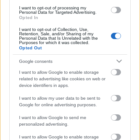
szeretnek inkább egymás között eszmét és
I want to opt-out of processing my
információt cserélni.
Personal Data for Targeted Advertising.
Opted In
Alig mutatkozik különbség a nemek között a
I want to opt-out of Collection, Use,
Facebookon az egyik legnépszerűbbnek tűnő közlési
Retention, Sale, and/or Sharing of my
forma gyakorlásában, vagyis abban, amikor a júzer
Personal Data that Is Unrelated with the
Purposes for which it was collected.
idézetek, életfilozófiai megállapítások, örök
Opted Out
igazságoknak vélt mondások közzétételével megy a
kifinomultabb ízlésűek agyarára.
Google consents
Maga a kutató vallja meg, hogy hervasztóan
I want to allow Google to enable storage
közhelyes a kapott eredmények java. Szerintem
related to advertising like cookies on web or
ebben nincs semmi meglepő, az emberek többsége
device identifiers in apps.
nem lesz más a digitális térben, mint amilyen a
I want to allow my user data to be sent to
valóságban.
Google for online advertising purposes.
I want to allow Google to send me
personalized advertising.
I want to allow Google to enable storage