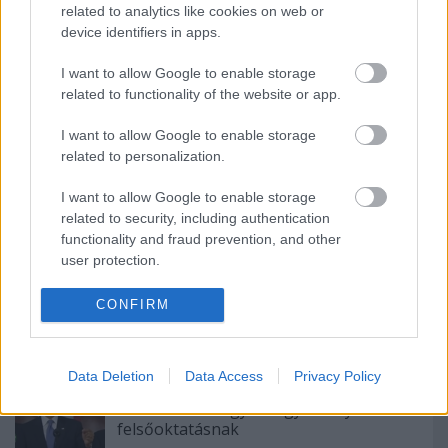
related to analytics like cookies on web or
Ajánlott bejegyzések:
device identifiers in apps.
I want to allow Google to enable storage
related to functionality of the website or app.
Nagyadatos remények a rendelőben
I want to allow Google to enable storage
related to personalization.
I want to allow Google to enable storage
Termeljünk tudást és éljünk jól!
related to security, including authentication
functionality and fraud prevention, and other
user protection.
CONFIRM
Jelek a múltból
Data Deletion
Data Access
Privacy Policy
Obama nekimegy a hagyományos
felsőoktatásnak