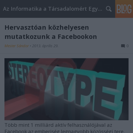
Az Informatika a Társadalomért Egyesület blogja
Hervasztóan közhelyesen
mutatkozunk a Facebookon
Mester Sándor
•
2013. április 29.
0
Több mint 1 milliárd aktív felhasználójával az
Facebook az emberiség legnagyobb közösségi tere.