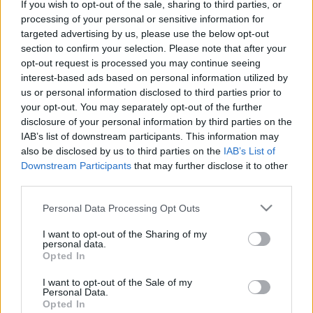
tartoznak, a korban felfelé haladva azonban a
If you wish to opt-out of the sale, sharing to third parties, or
barátok eloszlása gazdagodik – igen valószínűen a
processing of your personal or sensitive information for
közösségi oldalra belépő gyermekek, ifjú rokonok
targeted advertising by us, please use the below opt-out
hatására.
section to confirm your selection. Please note that after your
opt-out request is processed you may continue seeing
A Facebook amerkai felhasználóinak korfája erősen
interest-based ads based on personal information utilized by
elüt a népszámlálásból származtatott korfától: a
us or personal information disclosed to third parties prior to
közösségi oldalon a 20-25 év közé eső korosztály
your opt-out. You may separately opt-out of the further
disclosure of your personal information by third parties on the
erősen felülreprezentált, ezért nem túlzás azt
IAB’s list of downstream participants. This information may
mondani, hogy a Facebook elsősorban a
also be disclosed by us to third parties on the
IAB’s List of
huszonévesek digitális tere (minden bizonnyal
Downstream Participants
that may further disclose it to other
hasonló lehet a helyzet a magyarországi
third parties.
felhasználók körében is).
Please note that this website/app uses one or more Google
Personal Data Processing Opt Outs
Túl a demográfiai adatokon, Wolfram és csapata az
services and may gather and store information including but
iránt is érdeklődik, hogy a Facebook felületein miről
not limited to your visit or usage behaviour. You may click to
I want to opt-out of the Sharing of my
is értekeznek a felhasználók. A kapott
personal data.
grant or deny consent to Google and its third-party tags to
Opted In
eredményekben nincs semmi meglepő. A sportról és
use your data for below specified purposes in below Google
politikáról a pasik posztolnak többet, míg a divatról,
consent section.
I want to opt-out of the Sale of my
az egészségről, a házi kedvencekről, a társasági
Personal Data.
Opted In
történésekről, a családról és barátokról a nők